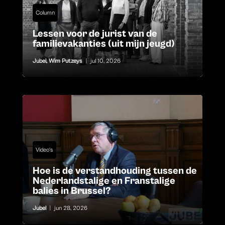
Column
Lessen voor de jurist van de
familievakanties (uit mijn jeugd)
Jubel
,
Wim Putzeys
|
jul 10, 2026
Video's
Hoe is de verstandhouding tussen de
Nederlandstalige en Franstalige
balies in Brussel?
Jubel
|
jun 28, 2026