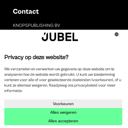
Contact
KNOPSPUBLISHING BV
BE 0891.853.731
Sint-Antoniusstraat 22
2200 Herentals
T. 014 73 78 11
Auteurs
Overzicht auteurs
Auteur worden?