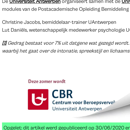
De
Universiteit Antwerpen
organiseert samen met de
Uni
modules van de Postacademische Opleiding Bemiddeling die
Christine Jacobs, bemiddelaar-trainer UAntwerpen
Lut Daniëls, wetenschappelijk medewerker psychologie 
[1]
Gedrag bestaat voor 7% uit datgene wat gezegd wordt. 
waarbij het gaat over de intonatie, spreekstijl en lichaams
Opgelet: dit artikel werd gepubliceerd op 30/06/2020 e