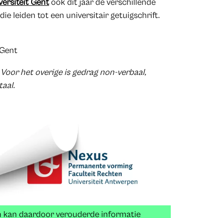
versiteit Gent
ook dit jaar de verschillende
 leiden tot een universitair getuigschrift.
UGent
Voor het overige is gedrag non-verbaal,
taal.
n kan daardoor verouderde informatie