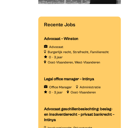
Recente Jobs
Advocaat – Winston
Advocaat
Burgerlijk recht
Strafrecht
Familierecht
0 - 3 jaar
Oost-Vlaanderen
West-Vlaanderen
Legal office manager – Intinya
Office Manager
Administratie
0 - 3 jaar
Oost-Vlaanderen
Advocaat geschillenbeslechting: beslag-
en insolventierecht – privaat bankrecht –
Intinya