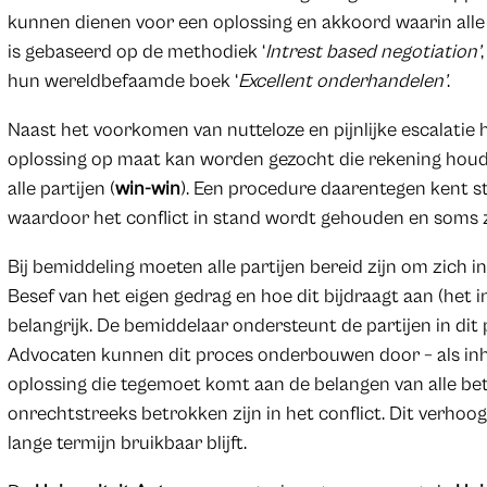
kunnen dienen voor een oplossing en akkoord waarin alle
is gebaseerd op de methodiek ‘
Intrest based negotiation’
hun wereldbefaamde boek ‘
Excellent onderhandelen’
.
Naast het voorkomen van nutteloze en pijnlijke escalatie
oplossing op maat kan worden gezocht die rekening hou
alle partijen (
win-win
). Een procedure daarentegen kent st
waardoor het conflict in stand wordt gehouden en soms ze
Bij bemiddeling moeten alle partijen bereid zijn om zich i
Besef van het eigen gedrag en hoe dit bijdraagt aan (het in
belangrijk. De bemiddelaar ondersteunt de partijen in di
Advocaten kunnen dit proces onderbouwen door – als inh
oplossing die tegemoet komt aan de belangen van alle bet
onrechtstreeks betrokken zijn in het conflict. Dit verhoo
lange termijn bruikbaar blijft.