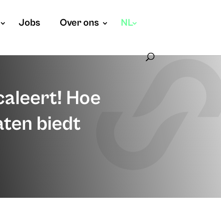
Jobs
Over ons
NL
caleert! Hoe
ten biedt