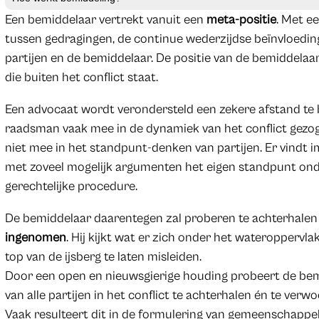
Een bemiddelaar vertrekt vanuit een
meta-positie
. Met e
tussen gedragingen, de continue wederzijdse beïnvloeding
partijen en de bemiddelaar. De positie van de bemiddelaa
die buiten het conflict staat.
Een advocaat wordt verondersteld een zekere afstand te 
raadsman vaak mee in de dynamiek van het conflict gezoge
niet mee in het standpunt-denken van partijen. Er vindt i
met zoveel mogelijk argumenten het eigen standpunt o
gerechtelijke procedure.
De bemiddelaar daarentegen zal proberen te achterhale
ingenomen
. Hij kijkt wat er zich onder het wateroppervla
top van de ijsberg te laten misleiden.
Door een open en nieuwsgierige houding probeert de b
van alle partijen in het conflict te achterhalen én te verw
Vaak resulteert dit in de formulering van gemeenschappel