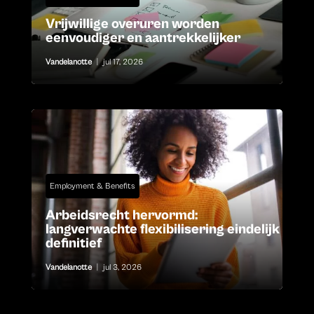
Vrijwillige overuren worden
eenvoudiger en aantrekkelijker
Vandelanotte
|
jul 17, 2026
Employment & Benefits
Arbeidsrecht hervormd:
langverwachte flexibilisering eindelijk
definitief
Vandelanotte
|
jul 3, 2026