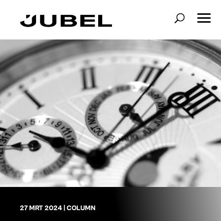
27 MRT 2024
|
COLUMN