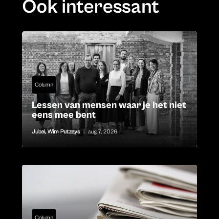
Ook interessant
Column
Lessen van mensen waar je het niet
eens mee bent
Jubel
,
Wim Putzeys
|
aug 7, 2026
Column