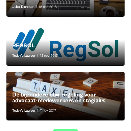
Jubel Diensten
|
15 dec 2018
REGSOL
Today's Lawyer
|
13 nov 2017
De bijzondere btw-regeling voor
advocaat-medewerkers en stagiairs
Today's Lawyer
|
7 nov 2017