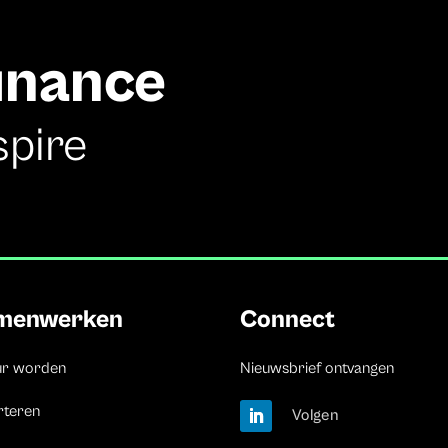
finance
spire
menwerken
Connect
ur worden
Nieuwsbrief ontvangen
rteren
Volgen