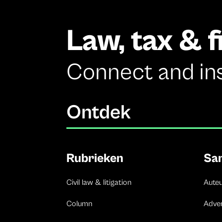
Law, tax & 
Connect and in
Ontdek
Rubrieken
Sa
Civil law & litigation
Aute
Column
Adve