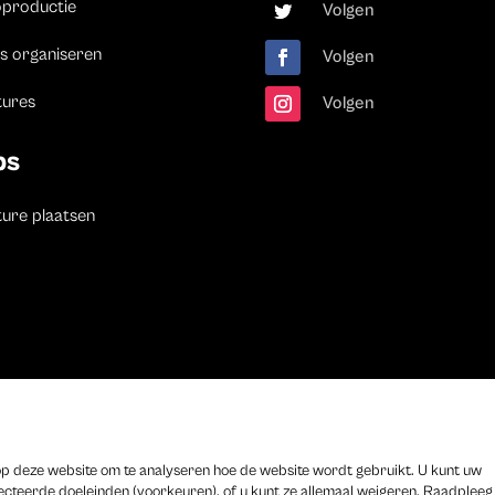
oproductie
Volgen
s organiseren
Volgen
tures
Volgen
bs
ure plaatsen