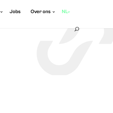
Jobs
Over ons
NL