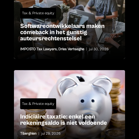
Tax & Private equity
Softwareontwikkelaars maken
comeback in het gunstig
auteursrechtenstelsel
IMPOSTO Tax Lawyers
,
Dries Verhaeghe
|
jul 30, 2026
Tax & Private equity
Indiciaire taxatie: enkel een
rekeningsaldo is niet voldoende
Tiberghien
|
jul 29, 2026