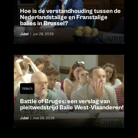
Hoe is de verstandhouding tussen de
Nederlandstalige en Franstalige
balies in Brussel?
Jubel
|
jun 28, 2026
Video's
Battle of Bruges: een verslag van
pleitwedstrijd Balie West-Vlaanderen!
Jubel
|
mei 29, 2026