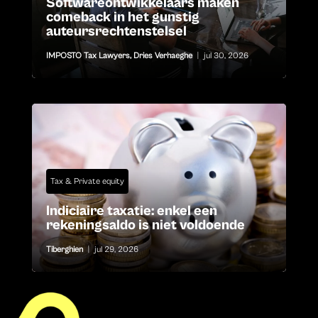
Softwareontwikkelaars maken
comeback in het gunstig
auteursrechtenstelsel
IMPOSTO Tax Lawyers
,
Dries Verhaeghe
|
jul 30, 2026
Tax & Private equity
Indiciaire taxatie: enkel een
rekeningsaldo is niet voldoende
Tiberghien
|
jul 29, 2026