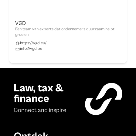
VGD
Een team van experts dat ondernemers duurzaam helpt
groeien
https://vgd.eu/
info@vgd.be
Law, tax &
finance
Connect and inspire