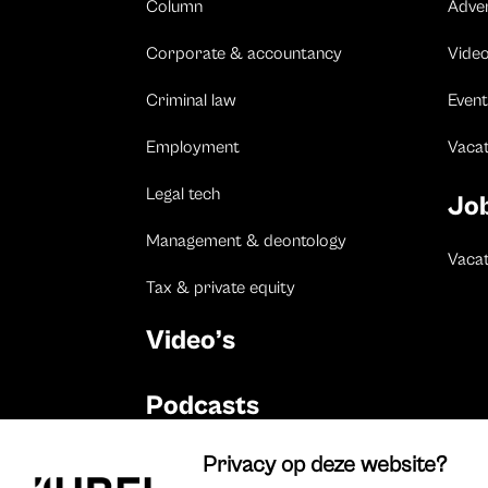
Column
Adve
Corporate & accountancy
Vide
Criminal law
Event
Employment
Vaca
Legal tech
Jo
Management & deontology
Vacat
Tax & private equity
Video’s
Podcasts