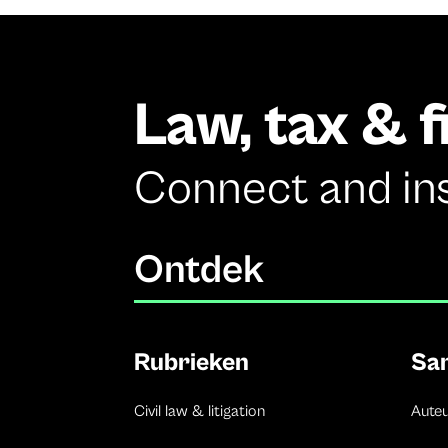
Law, tax & 
Connect and in
Ontdek
Rubrieken
Sa
Civil law & litigation
Aute