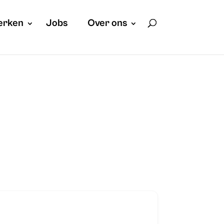
erken
Jobs
Over ons