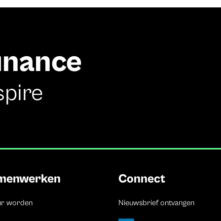
finance
spire
menwerken
Connect
ur worden
Nieuwsbrief ontvangen