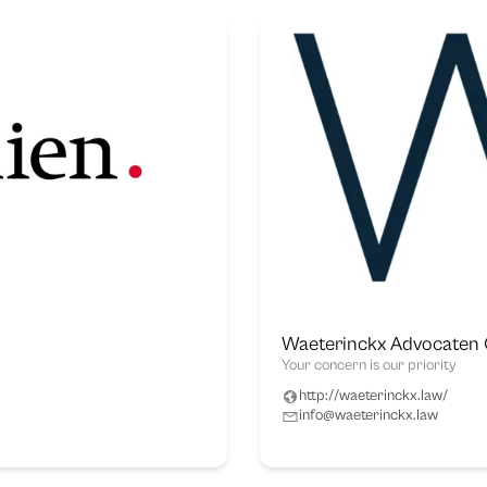
Waeterinckx Advocaten
Your concern is our priority
http://waeterinckx.law/
info@waeterinckx.law