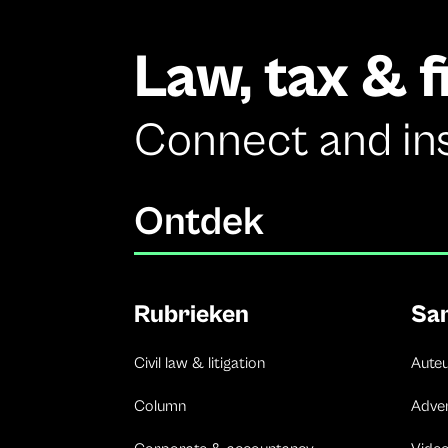
Law, tax & 
Connect and in
Ontdek
Rubrieken
Sa
Civil law & litigation
Aute
Column
Adve