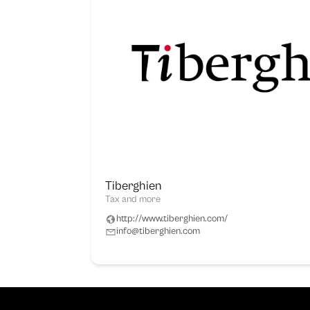
Tiberghien
Tax and more
http://www.tiberghien.com/
info@tiberghien.com