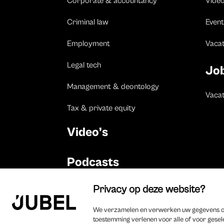
Corporate & accountancy
Vide
Criminal law
Event
Employment
Vaca
Legal tech
Jo
Management & deontology
Vacat
Tax & private equity
Video’s
Podcasts