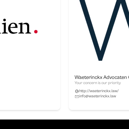
Waeterinckx Advocaten
Your concern is our priority
http://waeterinckx.law/
info@waeterinckx.law