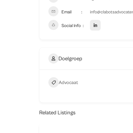
Email
info@clabotsadvocate
Social Info
Doelgroep
Advocaat
Related Listings