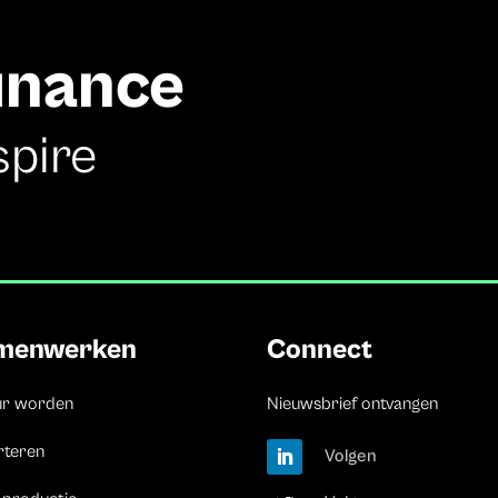
finance
spire
menwerken
Connect
ur worden
Nieuwsbrief ontvangen
rteren
Volgen