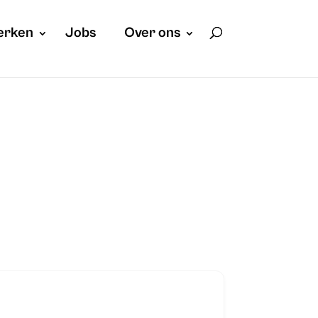
erken
Jobs
Over ons