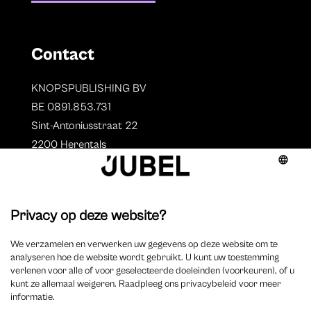
Contact
KNOPSPUBLISHING BV
BE 0891.853.731
Sint-Antoniusstraat 22
2200 Herentals
T. 014 73 78 11
Auteurs
Overzicht auteurs
Auteur worden?