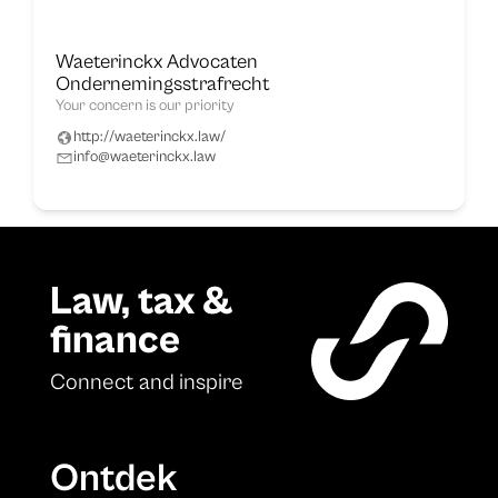
Waeterinckx Advocaten
Ondernemingsstrafrecht
Your concern is our priority
http://waeterinckx.law/
info@waeterinckx.law
Law, tax &
finance
Connect and inspire
Ontdek