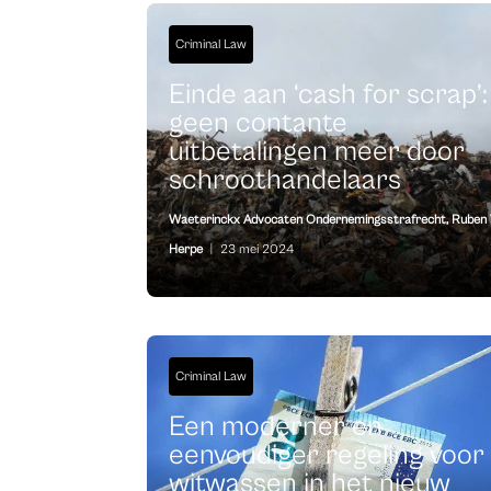
Criminal Law
Einde aan ‘cash for scrap’:
geen contante
uitbetalingen meer door
schroothandelaars
Waeterinckx Advocaten Ondernemingsstrafrecht
,
Ruben
Herpe
|
23 mei 2024
Criminal Law
Een moderner en
eenvoudiger regeling voor
witwassen in het nieuw