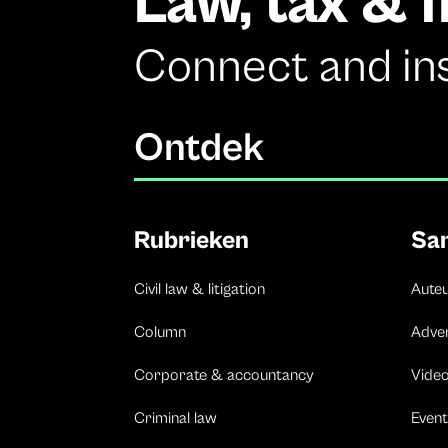
Law, tax & 
Connect and in
Ontdek
Rubrieken
Sa
Civil law & litigation
Aute
Column
Adve
Corporate & accountancy
Vide
Criminal law
Event