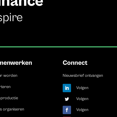
finance
spire
menwerken
Connect
ur worden
Nieuwsbrief ontvangen
rteren
Volgen
oproductie
Volgen
s organiseren
Volgen