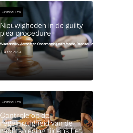
Criminal Law
Nieuwigheden in de guilty
plea procedure
Waeterinckx Advocaten Ondernemingsstrafrecht
,
Raphaël Bonte
|
4 apr 2024
Criminal Law
Controle op de
regelmatigheid van de
rechtspleging tijdens het