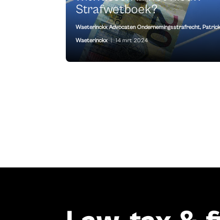
Strafwetboek?
Waeterinckx Advocaten Ondernemingsstrafrecht
,
Patric
Waeterinckx
|
14 mrt 2024