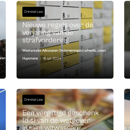
Criminal Law
Nieuwe regels over de
verjaring van de
strafvordering
Waeterinckx Advocaten Ondernemingsstrafrecht
,
Joost
 Van
Huysmans
|
18 apr 2024
Criminal Law
Een vergiftigd geschenk
(bis) van de wetgever
inzake witwassen