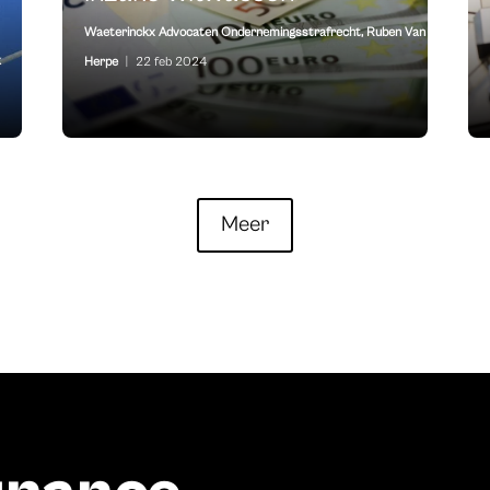
Waeterinckx Advocaten Ondernemingsstrafrecht
,
Ruben Van
k
Herpe
|
22 feb 2024
Meer