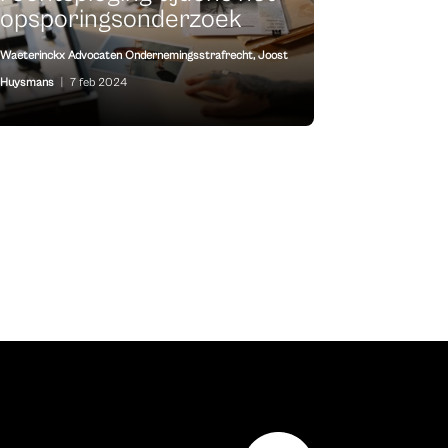
opsporingsonderzoek
Waeterinckx Advocaten Ondernemingsstrafrecht
,
Joost
Huysmans
|
7 feb 2024