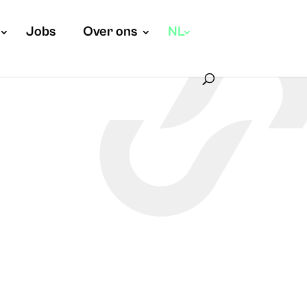
Jobs
Over ons
NL