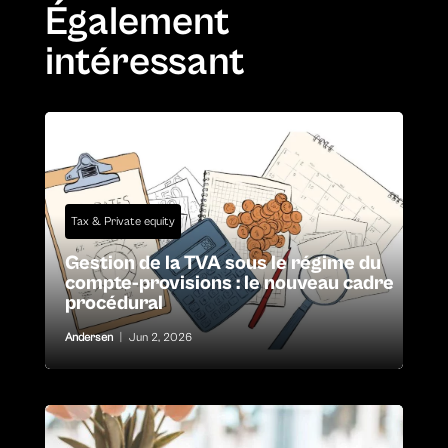
Également
intéressant
Tax & Private equity
Gestion de la TVA sous le régime du
compte-provisions : le nouveau cadre
procédural
Andersen
|
Jun 2, 2026