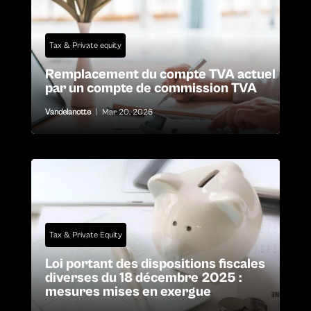
Tax & Private equity
Remplacement du compte TVA actuel
par un compte de commission TVA
Vandelanotte
|
Mar 20, 2026
Tax & Private Equity
Loi portant des dispositions fiscales
diverses du 18 décembre 2025 :
mesures mises en exergue