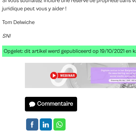
Si vous souhaitez inclure une réserve de propriété dans v
juridique peut vous y aider !
Tom Delwiche
SNI
Opgelet: dit artikel werd gepubliceerd op 19/10/2021 en
Commentaire