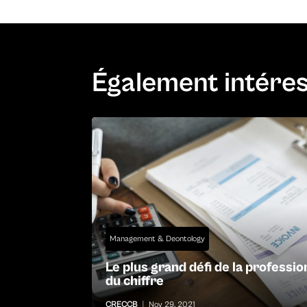
Également intére
Management & Deontology
Le plus grand défi de la professio
du chiffre
CRECCB
|
Nov 29, 2021