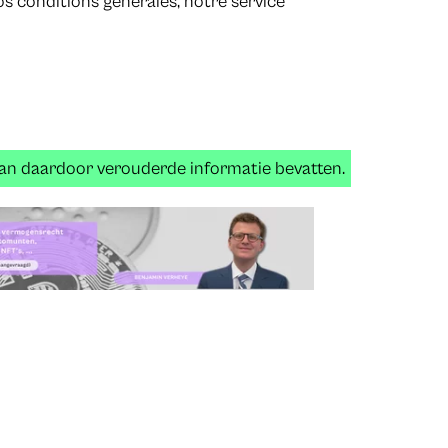
os conditions générales, notre service
 kan daardoor verouderde informatie bevatten.