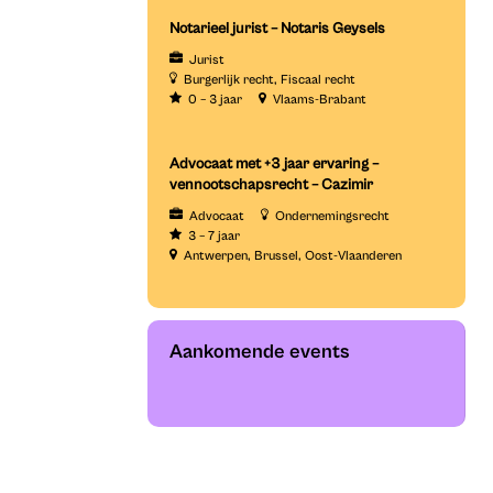
Notarieel jurist – Notaris Geysels
Jurist
Burgerlijk recht
Fiscaal recht
0 – 3 jaar
Vlaams-Brabant
Advocaat met +3 jaar ervaring –
vennootschapsrecht – Cazimir
Advocaat
Ondernemingsrecht
3 – 7 jaar
Antwerpen
Brussel
Oost-Vlaanderen
Aankomende events