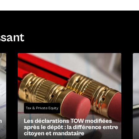
ssant
Tax & Private Equity
n
Les déclarations TOW modifiées
après le dépôt : la différence entre
citoyen et mandataire