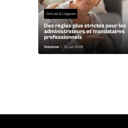
Civil Law & Litigation
Des règles plus strictes pour les
administrateurs et mandataires
professionnels
Notaire.be
|
25 Jun 2026