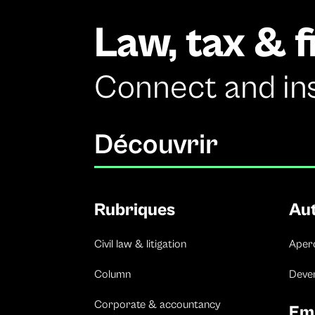
Law, tax & 
Connect and in
Découvrir
Rubriques
Au
Civil law & litigation
Aper
Column
Deven
Corporate & accountancy
Em