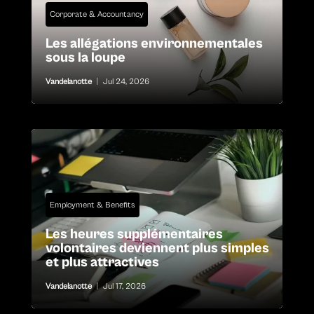
Corporate & Accountancy
Les allégations environnementales
sous la loupe
Vandelanotte
|
Jul 24, 2026
Employment & Benefits
Les heures supplémentaires
volontaires deviennent plus simples
et plus attractives
Vandelanotte
|
Jul 17, 2026