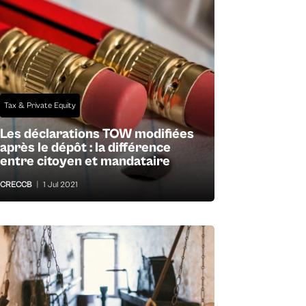
Tax & Private Equity
Les déclarations TOW modifiées
après le dépôt : la différence
entre citoyen et mandataire
CRECCB
|
1 Jul 2021