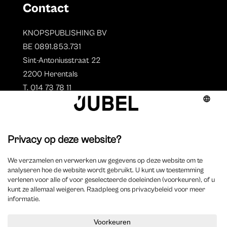
Contact
KNOPSPUBLISHING BV
BE 0891.853.731
Sint-Antoniusstraat 22
2200 Herentals
T. 014 73 78 11
Auteurs
Aperçu des auteurs
Devenir auteur ?
©
2023 Jubel – Webdesign by
Wisemen
–
Déclaration de