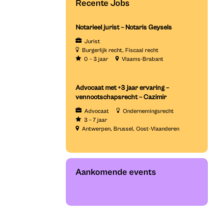
Recente Jobs
Notarieel jurist – Notaris Geysels
Jurist
Burgerlijk recht
Fiscaal recht
0 – 3 jaar
Vlaams-Brabant
Advocaat met +3 jaar ervaring –
vennootschapsrecht – Cazimir
Advocaat
Ondernemingsrecht
3 – 7 jaar
Antwerpen
Brussel
Oost-Vlaanderen
Aankomende events