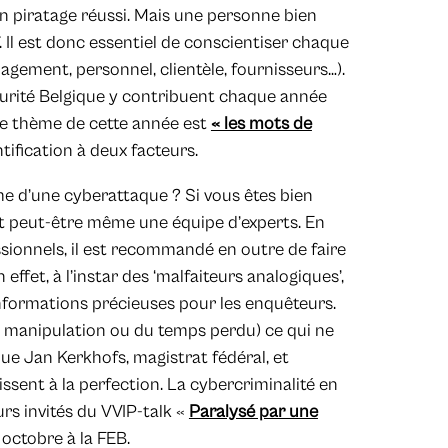
’un piratage réussi. Mais une personne bien
f. Il est donc essentiel de conscientiser chaque
agement, personnel, clientèle, fournisseurs…).
curité Belgique y contribuent chaque année
 Le thème de cette année est
« les mots de
ntification à deux facteurs.
ime d’une cyberattaque ? Si vous êtes bien
et peut-être même une équipe d’experts. En
sionnels, il est recommandé en outre de faire
 effet, à l’instar des ‘malfaiteurs analogiques’,
’informations précieuses pour les enquêteurs.
e manipulation ou du temps perdu) ce qui ne
ue Jan Kerkhofs, magistrat fédéral, et
issent à la perfection. La cybercriminalité en
eurs invités du VVIP-talk «
Paralysé par une
 octobre à la FEB.