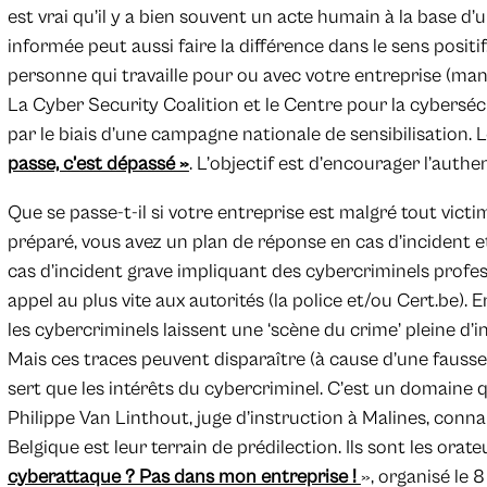
est vrai qu’il y a bien souvent un acte humain à la base d
informée peut aussi faire la différence dans le sens positi
personne qui travaille pour ou avec votre entreprise (man
La Cyber Security Coalition et le Centre pour la cybersé
par le biais d’une campagne nationale de sensibilisation.
passe, c’est dépassé »
. L’objectif est d’encourager l’authe
Que se passe-t-il si votre entreprise est malgré tout vict
préparé, vous avez un plan de réponse en cas d’incident 
cas d’incident grave impliquant des cybercriminels profes
appel au plus vite aux autorités (la police et/ou Cert.be). En
les cybercriminels laissent une ‘scène du crime’ pleine d
Mais ces traces peuvent disparaître (à cause d’une fauss
sert que les intérêts du cybercriminel. C’est un domaine q
Philippe Van Linthout, juge d’instruction à Malines, conna
Belgique est leur terrain de prédilection. Ils sont les orat
cyberattaque ? Pas dans mon entreprise !
», organisé le 8