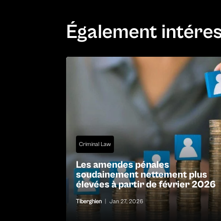
Également intére
Criminal Law
Les amendes pénales
soudainement nettement plus
élevées à partir de février 2026
Tiberghien
|
Jan 27, 2026