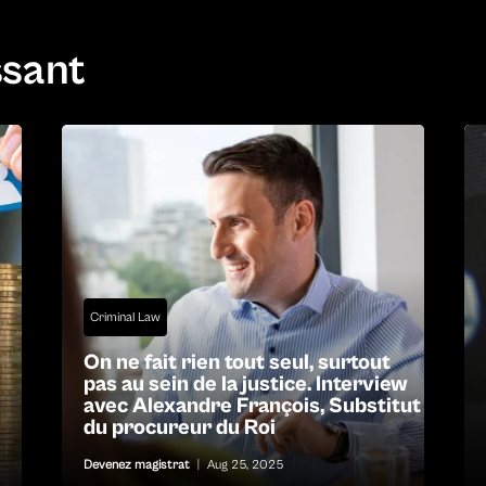
ssant
Criminal Law
On ne fait rien tout seul, surtout
pas au sein de la justice. Interview
avec Alexandre François, Substitut
du procureur du Roi
Devenez magistrat
|
Aug 25, 2025