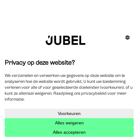
Découvrir
Jubel
Rubriques
Civil law & litigation
Column
Corporate & accountancy