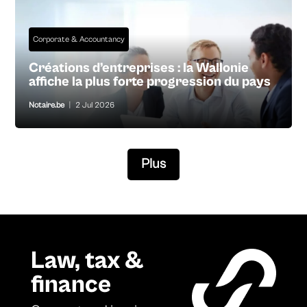
Corporate & Accountancy
Créations d’entreprises : la Wallonie
affiche la plus forte progression du pays
Notaire.be
|
2 Jul 2026
Plus
Law, tax &
finance