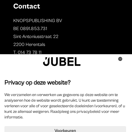
Contact
KNOPSPUBLISHING BV
BE 0891.853.731
Sint-Antoniusstraat 22
2200 Herentals
T. 014 73 78 11
Auteurs
Aperçu des auteurs
Devenir auteur ?
©
2023 Jubel – Webdesign by
Wisemen
–
Déclaration de