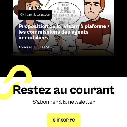
Civil Law & Litigation
Proposition de loi visant à plafonner
les commissions des agents
immobiliers
Andersen
|
Jul 14, 2026
Restez au courant
S’abonner à la newsletter
s’inscrire