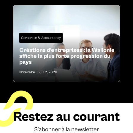
Corporate & Accountancy
Créations d’entreprises : la Wallonie
affiche la plus forte progression du
pays
Notaire.be
|
Jul 2, 2026
Restez au courant
S’abonner à la newsletter