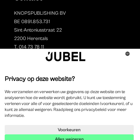
KNOPSPUBLISHING BV
BE 0891.853.731
Sint-Antoniusstraat 22
2200 Herentals
T. 014 73 78 11
Auteurs
Aperçu des auteurs
Devenir auteur ?
©
2023 Jubel – Webdesign by
Wisemen
–
Déclaration de
cookie
–
Clause de non responsabilite
–
Déclaration de