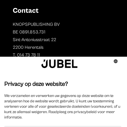
Contact
KNOPSPUBLISHING BV
BE 0891.853.731
Sint-Antoniusstraat 22
2200 Herentals
T. 014 73 78 11
Auteurs
Aperçu des auteurs
Devenir auteur ?