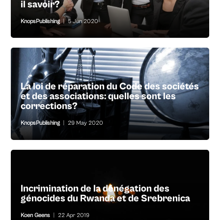
il savoir?
KnopsPublishing
|
5 Jun 2020
La loi de réparation du Code des sociétés
et des associations: quelles sont les
corrections?
KnopsPublishing
|
29 May 2020
Incrimination de la dénégation des
génocides du Rwanda et de Srebrenica
Koen Geens
|
22 Apr 2019