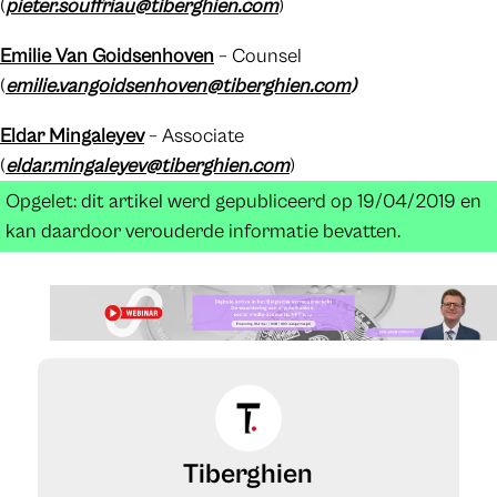
(
pieter.souffriau@tiberghien.com
)
Emilie Van Goidsenhoven
– Counsel
(
emilie.vangoidsenhoven@tiberghien.com
)
Eldar Mingaleyev
– Associate
(
eldar.mingaleyev@tiberghien.com
)
Opgelet: dit artikel werd gepubliceerd op 19/04/2019 en
kan daardoor verouderde informatie bevatten.
Tiberghien