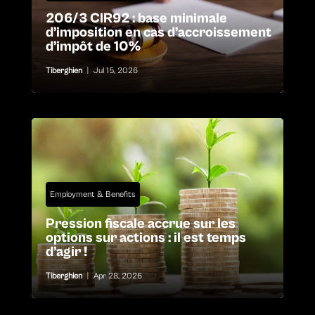
206/3 CIR92 : base minimale
d’imposition en cas d’accroissement
d’impôt de 10%
Tiberghien
|
Jul 15, 2026
Employment & Benefits
Pression fiscale accrue sur les
options sur actions : il est temps
d’agir !
Tiberghien
|
Apr 28, 2026