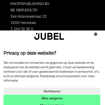
KNOPSPUBLISHING BV
BE 0891.853.731
Sint-Antoniusstraat 22
2200 Herentals
T. 014 73 78 11
Auteurs
Aperçu des auteurs
Devenir auteur ?
©
2023 Jubel – Webdesign by
Wisemen
–
Déclaration de
cookie
–
Clause de non responsabilite
–
Déclaration de
confidentialité