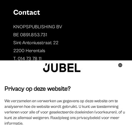
Contact
KNOPSPUBLISHING BV
BE 0891.853.731
Sint-Antoniusstraat 22
2200 Herentals
T. 014 73 78 11
Auteurs
Aperçu des auteurs
Devenir auteur ?