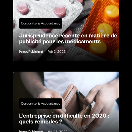
Corporate & Accountancy
Jurisprudence récente en matière de
publicité pour les médicaments
KnopsPublishing
|
Feb 2, 2023
Corporate & Accountancy
L’entreprise en difficulté en 2020 :
quels remèdes ?
KnopsPublishing
|
Nov 18, 2022