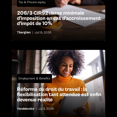
Tax & Private equity
206/3 CIR92 : base minimale
d’imposition en cas d’accroissement
d’impôt de 10%
Tiberghien
|
Jul 15, 2026
Employment & Benefits
Réforme du droit du travail : la
flexibilisation tant attendue est enfin
devenue réalité
Vandelanotte
|
Jul 3, 2026