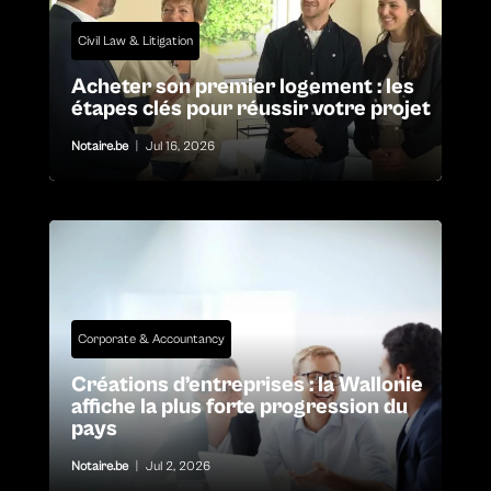
Civil Law & Litigation
Acheter son premier logement : les
étapes clés pour réussir votre projet
Notaire.be
|
Jul 16, 2026
Corporate & Accountancy
Créations d’entreprises : la Wallonie
affiche la plus forte progression du
pays
Notaire.be
|
Jul 2, 2026