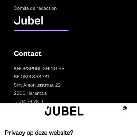
Comité de rédaction
Jubel
Contact
KNOPSPUBLISHING BV
BE 0891.853.731
Sint-Antoniusstraat 22
2200 Herentals
T. 014 73 78 11
Auteurs