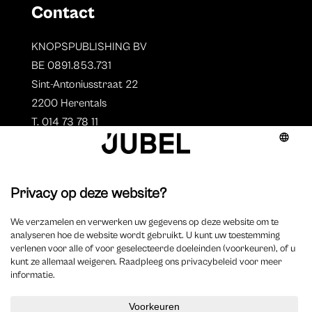
Contact
KNOPSPUBLISHING BV
BE 0891.853.731
Sint-Antoniusstraat 22
2200 Herentals
T. 014 73 78 11
Auteurs
Aperçu des auteurs
Devenir auteur ?
©
2023 Jubel – Webdesign by
Wisemen
–
Déclaration de