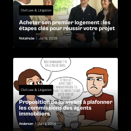
Civil Law & Litigation
Acheter son premier logement : les
étapes clés pour réussir votre projet
Notaire.be
|
Jul 16, 2026
Civil Law & Litigation
Proposition de loi visant à plafonner
les commissions des agents
immobiliers
Andersen
|
Jul 14, 2026