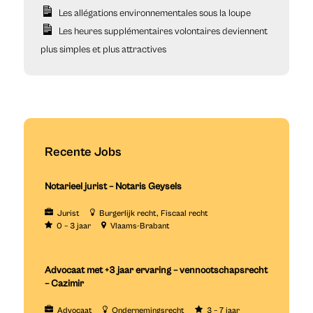
Les allégations environnementales sous la loupe
Les heures supplémentaires volontaires deviennent
plus simples et plus attractives
Recente Jobs
Notarieel jurist – Notaris Geysels
Jurist
Burgerlijk recht
Fiscaal recht
0 – 3 jaar
Vlaams-Brabant
Advocaat met +3 jaar ervaring – vennootschapsrecht
– Cazimir
Advocaat
Ondernemingsrecht
3 – 7 jaar