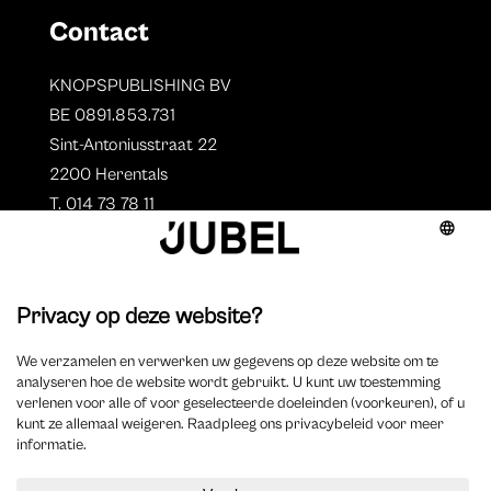
Contact
KNOPSPUBLISHING BV
BE 0891.853.731
Sint-Antoniusstraat 22
2200 Herentals
T. 014 73 78 11
Auteurs
Aperçu des auteurs
Devenir auteur ?