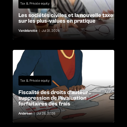
Tax & Private equity
Les sociétés civiles et la nouvelle taxe
sur les plus-values en pratique
Vandelanotte
|
Jul 31, 2026
Tax & Private equity
Fiscalité des droits d’auteur :
suppression de l’évaluation
forfaitaires des frais
Andersen
|
Jul 28, 2026