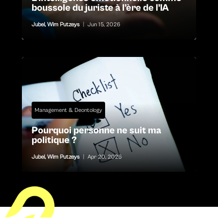
boussole du juriste à l’ère de l’IA
Jubel
,
Wim Putzeys
|
Jun 15, 2026
Management & Deontology
Pourquoi personne ne suit ma
politique ?
Jubel
,
Wim Putzeys
|
Apr 20, 2026