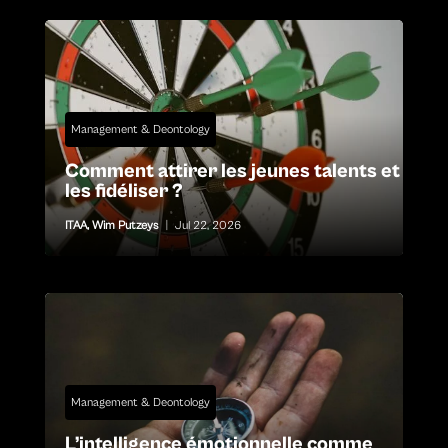
Management & Deontology
Comment attirer les jeunes talents et
les fidéliser ?
ITAA
,
Wim Putzeys
|
Jul 22, 2026
Management & Deontology
L’intelligence émotionnelle comme