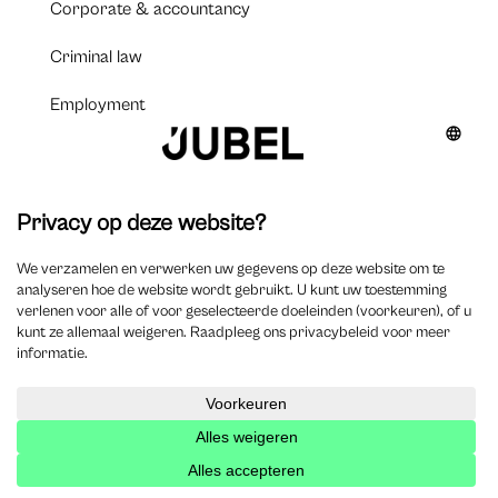
Corporate & accountancy
Criminal law
Employment
Legal tech
Management & deontology
Tax & private equity
Auteurs
Aperçu des auteurs
Devenir auteur ?
Emplois
Publier une offre d’emploi