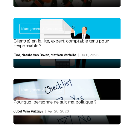
Management & Deontology
Client(e) en faillite, expert-comptable tenu pour
responsable ?
ITAA
,
Natalie Van Boven
,
Mathieu Verfaillie
|
Jul 8, 2026
Management & Deontology
Pourquoi personne ne suit ma politique ?
Jubel
,
Wim Putzeys
|
Apr 20, 2026