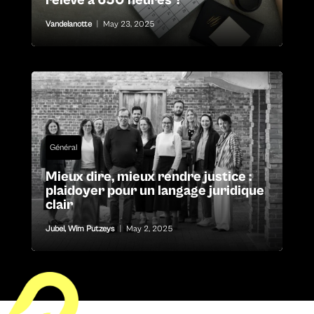
relevé à 650 heures ?
Vandelanotte
|
May 23, 2025
Général
Mieux dire, mieux rendre justice :
plaidoyer pour un langage juridique
clair
Jubel
,
Wim Putzeys
|
May 2, 2025