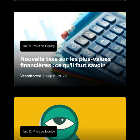
Tax & Private Equity
Nouvelle taxe sur les plus-values
financières : ce qu’il faut savoir
Vandelanotte
|
Sep 12, 2025
Tax & Private Equity