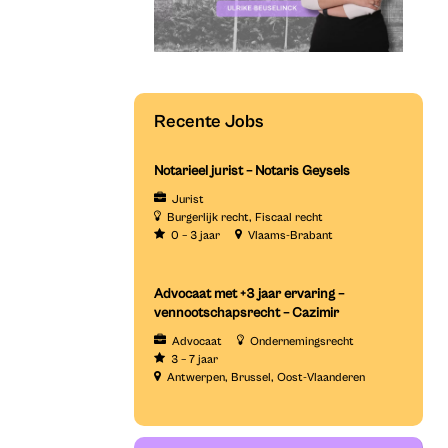
Recente Jobs
Notarieel jurist – Notaris Geysels
Jurist
Burgerlijk recht
Fiscaal recht
0 – 3 jaar
Vlaams-Brabant
Advocaat met +3 jaar ervaring –
vennootschapsrecht – Cazimir
Advocaat
Ondernemingsrecht
3 – 7 jaar
Antwerpen
Brussel
Oost-Vlaanderen