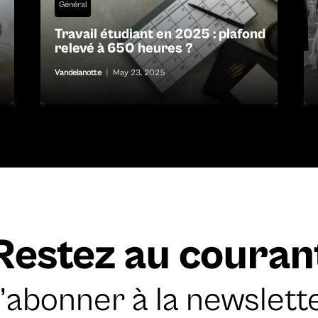
Général
Travail étudiant en 2025 : plafond
relevé à 650 heures ?
Vandelanotte
|
May 23, 2025
Restez au couran
’abonner à la newslett