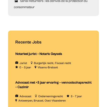
Serial Returners : les dérives de la protection du
consommateur
Recente Jobs
Notarieel jurist – Notaris Geysels
Jurist
Burgerlijk recht
Fiscaal recht
0 – 3 jaar
Vlaams-Brabant
Advocaat met +3 jaar ervaring – vennootschapsrecht
– Cazimir
Advocaat
Ondernemingsrecht
3 – 7 jaar
Antwerpen
Brussel
Oost-Vlaanderen