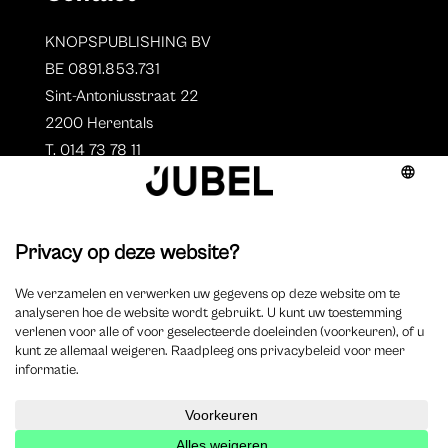
KNOPSPUBLISHING BV
BE 0891.853.731
Sint-Antoniusstraat 22
2200 Herentals
T. 014 73 78 11
Auteurs
Aperçu des auteurs
Devenir auteur ?
©
2023 Jubel – Webdesign by
Wisemen
–
Déclaration de
cookie
–
Clause de non responsabilite
–
Déclaration de