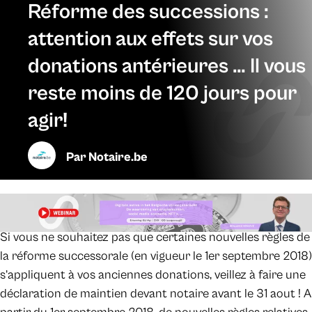
Réforme des successions :
attention aux effets sur vos
donations antérieures … Il vous
reste moins de 120 jours pour
agir!
Par
Notaire.be
Si vous ne souhaitez pas que certaines nouvelles règles de
la réforme successorale (en vigueur le 1er septembre 2018)
s’appliquent à vos anciennes donations, veillez à faire une
déclaration de maintien devant notaire avant le 31 aout ! A