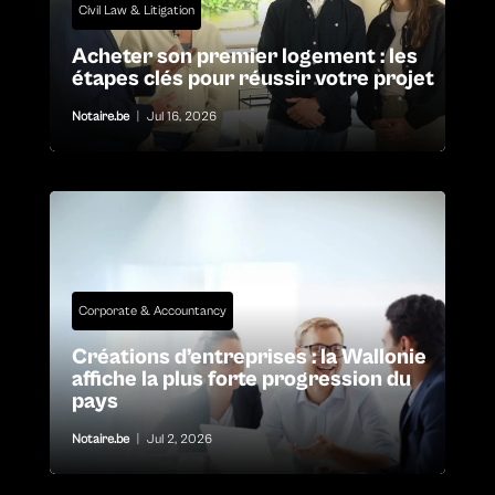
Civil Law & Litigation
Acheter son premier logement : les
étapes clés pour réussir votre projet
Notaire.be
|
Jul 16, 2026
Corporate & Accountancy
Créations d’entreprises : la Wallonie
affiche la plus forte progression du
pays
Notaire.be
|
Jul 2, 2026