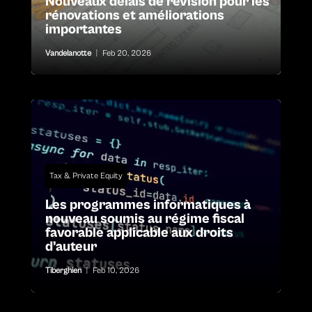
Nouveaux délais de révision pour les
rénovations et améliorations
importantes
Vandelanotte
|
Feb 20, 2026
Tax & Private Equity
Les programmes informatiques à
nouveau soumis au régime fiscal
favorable applicable aux droits
d’auteur
Tiberghien
|
Feb 10, 2026