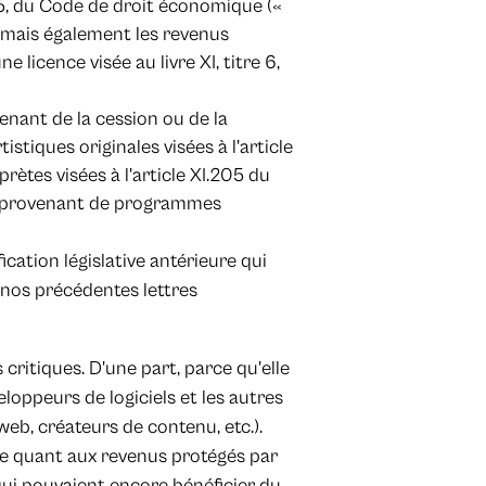
e 5, du Code de droit économique («
e, mais également les revenus
 licence visée au livre XI, titre 6,
nant de la cession ou de la
istiques originales visées à l'article
rètes visées à l'article XI.205 du
us provenant de programmes
ication législative antérieure qui
 nos précédentes lettres
critiques. D'une part, parce qu'elle
loppeurs de logiciels et les autres
eb, créateurs de contenu, etc.).
ude quant aux revenus protégés par
 qui pouvaient encore bénéficier du