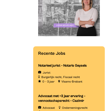
Recente Jobs
Notarieel jurist – Notaris Geysels
Jurist
Burgerlijk recht
Fiscaal recht
0 – 3 jaar
Vlaams-Brabant
Advocaat met +3 jaar ervaring –
vennootschapsrecht – Cazimir
Advocaat
Ondernemingsrecht