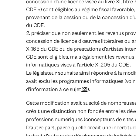
concession d'une licence visée au livre XI, titr
CDE ») sont éligibles au régime fiscal favorabl
provenant de la cession ou de la concession d'une
du CDE.
préciser que non seulement les revenus prove
concession de licence d'œuvres littéraires ou art
XI.165 du CDE ou de prestations d'artistes interp
CDE sont éligibles, mais également les reven
informatiques visés à l'article XI.205 du CDE .
Le législateur souhaite ainsi répondre à la modif
avait exclu les programmes informatiques (voir
d'information à ce sujet
[2]
).
Cette modification avait suscité de nombreuses 
créait une distinction non fondée entre les déve
professions numériques (concepteurs de sites w
D'autre part, parce qu'elle créait une incertit
le droit d'auteur des développeurs de logiciels