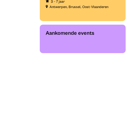
3 – 7 jaar
Antwerpen
Brussel
Oost-Vlaanderen
Aankomende events