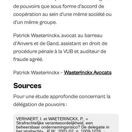
de pouvoirs que sous forme d'accord de
coopération au sein d'une même société ou
d'un même groupe.
Patrick Waeterinckx, avocat au barreau
d'Anvers et de Gand, assistant en droit de
procédure pénale à la VUB et auditeur de
fraude agréé.
Patrick Waeterinckx –
Waeterinckx Avocats
Sources
Pour une étude approfondie concernant la
délégation de pouvoirs :
VERHAERT, I. et WAETERINCKX, P., «
Strafrechtelijke verantwoordelijkheid, een
beheersbaar ondernemingsrisico? De delegatie in
het strafrecht» ,
R.W.
, 2001-02, p. 1009-1026. ;