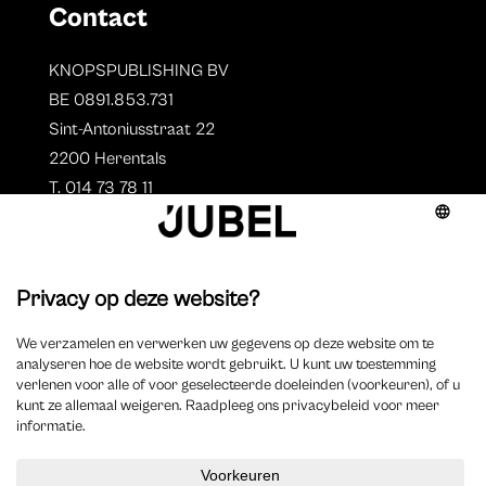
Contact
KNOPSPUBLISHING BV
BE 0891.853.731
Sint-Antoniusstraat 22
2200 Herentals
T. 014 73 78 11
Auteurs
Aperçu des auteurs
Devenir auteur ?
©
2023 Jubel – Webdesign by
Wisemen
–
Déclaration de