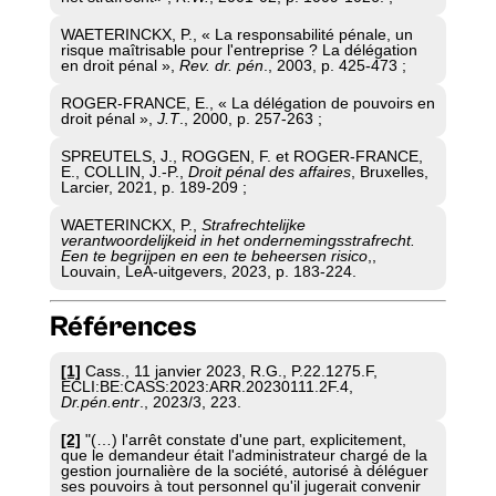
WAETERINCKX, P., « La responsabilité pénale, un
risque maîtrisable pour l'entreprise ? La délégation
en droit pénal »,
Rev. dr. pén
., 2003, p. 425-473 ;
ROGER-FRANCE, E., « La délégation de pouvoirs en
droit pénal »,
J.T
., 2000, p. 257-263 ;
SPREUTELS, J., ROGGEN, F. et ROGER-FRANCE,
E., COLLIN, J.-P.,
Droit pénal des affaires
, Bruxelles,
Larcier, 2021, p. 189-209 ;
WAETERINCKX, P.,
Strafrechtelijke
verantwoordelijkeid in het ondernemingsstrafrecht.
Een te begrijpen en een te beheersen risico
,,
Louvain, LeA-uitgevers, 2023, p. 183-224.
Références
[1]
Cass., 11 janvier 2023, R.G., P.22.1275.F,
ECLI:BE:CASS:2023:ARR.20230111.2F.4,
Dr.pén.entr
., 2023/3, 223.
[2]
"(…) l'arrêt constate d'une part, explicitement,
que le demandeur était l'administrateur chargé de la
gestion journalière de la société, autorisé à déléguer
ses pouvoirs à tout personnel qu'il jugerait convenir