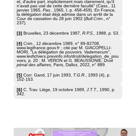
et, d'autre part, implicitement mais clairement, qu'il
n'avait pas usé de cette dernière faculté" (Cass., 11
janvier 1965,
Pas.
,
1965, I, p. 458-459). En France,
la délégation était déjà admise dans un arrêt de la
Cour de cassation du 28 juin 1902 (
Bull.Crim
., n°
237).
[3]
Bruxelles, 23 décembre 1987,
R.P.S.
,
1988, p. 53.
[4]
Crim
., 12 décembre 1989, n° 89-82708,
www.legifrance.gouv.fr ; cité par M. GIACOPELLI-
MORI, "La délégation de pouvoirs. Vademecum",
www.lesfichiers.previnfo.info/droit/delegation_de_pou
voirs, p. 20 ; M. VERON et G. BEAUSSONIE,
Droit
pénal des affaires
, Paris, Dalloz, 2022, n° 889.
[5]
Corr. Gand, 17 juin 1993,
T.G.R.
,
1993 (4), p.
152-153.
[6]
C. Trav. Liège, 19 octobre 1989,
J.T.T.
,
1990, p.
342.