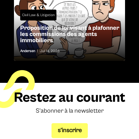
Civil Law & Litigation
Proposition de loi visant à plafonner
les commissions des agents
immobiliers
Andersen
|
Jul 14, 2026
Restez au courant
S’abonner à la newsletter
s’inscrire