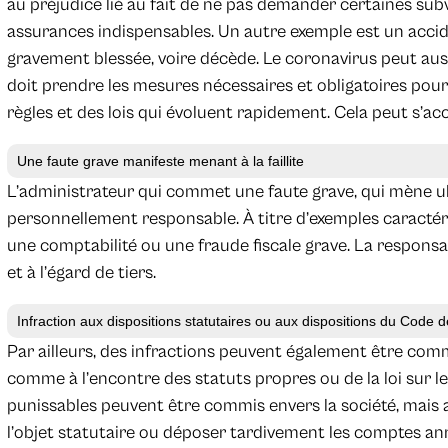
au préjudice lié au fait de ne pas demander certaines sub
assurances indispensables. Un autre exemple est un accid
gravement blessée, voire décède. Le coronavirus peut aus
doit prendre les mesures nécessaires et obligatoires pour 
règles et des lois qui évoluent rapidement. Cela peut s’a
Une faute grave manifeste menant à la faillite
L’administrateur qui commet une faute grave, qui mène ultér
personnellement responsable. À titre d’exemples caractéri
une comptabilité ou une fraude fiscale grave. La responsa
et à l’égard de tiers.
Infraction aux dispositions statutaires ou aux dispositions du Code 
Par ailleurs, des infractions peuvent également être commi
comme à l’encontre des statuts propres ou de la loi sur les
punissables peuvent être commis envers la société, mais a
l’objet statutaire ou déposer tardivement les comptes an