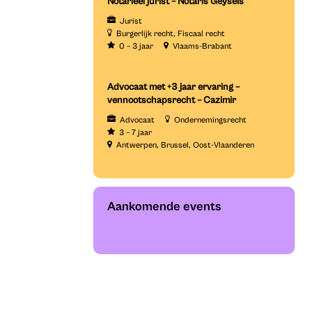
Notarieel jurist – Notaris Geysels
Jurist
Burgerlijk recht
Fiscaal recht
0 – 3 jaar
Vlaams-Brabant
Advocaat met +3 jaar ervaring –
vennootschapsrecht – Cazimir
Advocaat
Ondernemingsrecht
3 – 7 jaar
Antwerpen
Brussel
Oost-Vlaanderen
Aankomende events