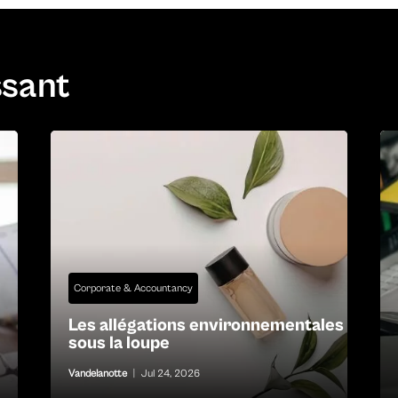
ssant
Corporate & Accountancy
Les allégations environnementales
sous la loupe
Vandelanotte
|
Jul 24, 2026