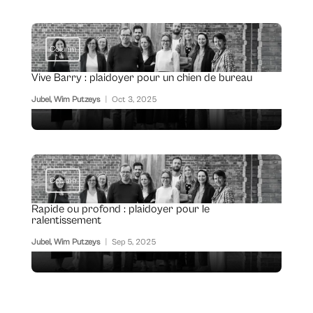
Column
Vive Barry : plaidoyer pour un chien de bureau
Jubel
,
Wim Putzeys
|
Oct 3, 2025
Column
Rapide ou profond : plaidoyer pour le
ralentissement
Jubel
,
Wim Putzeys
|
Sep 5, 2025