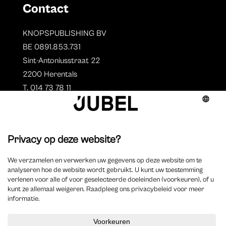
Contact
KNOPSPUBLISHING BV
BE 0891.853.731
Sint-Antoniusstraat 22
2200 Herentals
T. 014 73 78 11
Auteurs
Aperçu des auteurs
Devenir auteur ?
©
2023 Jubel – Webdesign by
Wisemen
–
Déclaration de