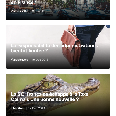
en France?
Vandelanotte
|
3 Jan 2019
La responsabilité des administrateurs
bientôt limitée ?
Vandelanotte
|
19 Dec 2018
La SCI française échappe à la Taxe
Caïman. Une bonne nouvelle ?
Tiberghien
|
12 Dec 2018